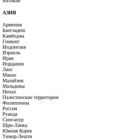
Ватикан
АЗИЯ
Армения
Бангладеш
Камбоджа
Гонконг
Индонезия
Израиль
Иран
Иордания
Лаос
Макао
Малайзия
Мальдивы
Непал
Палестинские территории
Филиппины
Россия
Руанда
Сингапур
Шри-Ланка
Южная Корея
Тимор-Лешти