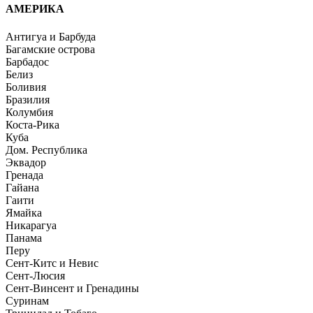
АМЕРИКА
Антигуа и Барбуда
Багамские острова
Барбадос
Белиз
Боливия
Бразилия
Колумбия
Коста-Рика
Куба
Дом. Республика
Эквадор
Гренада
Гайана
Гаити
Ямайка
Никарагуа
Панама
Перу
Сент-Китс и Невис
Сент-Люсия
Сент-Винсент и Гренадины
Суринам