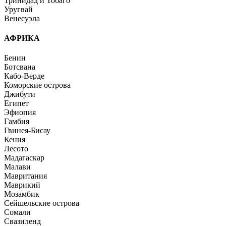
Тринидад и Тобаго
Уругвай
Венесуэла
АФРИКА
Бенин
Ботсвана
Кабо-Верде
Коморские острова
Джибути
Египет
Эфиопия
Гамбия
Гвинея-Бисау
Кения
Лесото
Мадагаскар
Малави
Мавритания
Маврикий
Мозамбик
Сейшельские острова
Сомали
Свазиленд