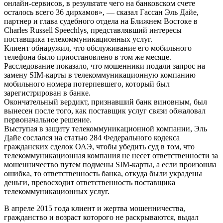
онлайн-сервисов, в результате чего на банковском счете
осталось всего 36 дирхамов», — сказал Гассан Эль Дайе,
партнер и глава судебного отдела на Ближнем Востоке в
Charles Russell Speechlys, представлявший интересы
поставщика телекоммуникационных услуг.
Клиент обнаружил, что обслуживание его мобильного
телефона было приостановлено в том же месяце.
Расследование показало, что мошенники подали запрос на
замену SIM-карты в телекоммуникационную компанию
мобильного номера потерпевшего, который был
зарегистрирован в банке.
Окончательный вердикт, признавший банк виновным, был
вынесен после того, как поставщик услуг связи обжаловал
первоначальное решение.
Выступая в защиту телекоммуникационной компании, Эль
Дайе сослался на статью 284 Федерального кодекса
гражданских сделок ОАЭ, чтобы убедить суд в том, что
телекоммуникационная компания не несет ответственности за
мошенничество путем подмены SIM-карты, а если произошла
ошибка, то ответственность банка, откуда были украдены
деньги, превосходит ответственность поставщика
телекоммуникационных услуг.
В апреле 2015 года клиент и жертва мошенничества,
гражданство и возраст которого не раскрываются, выдал