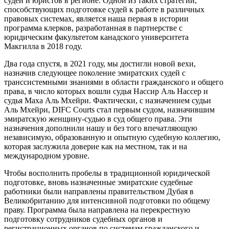
судей и юристов в регионе. Одной из таких стратегий,
способствующих подготовке судей к работе в различных
правовых системах, является наша первая в истории
программа клерков, разработанная в партнерстве с
юридическим факультетом канадского университета
Макгилла в 2018 году.
Два года спустя, в 2021 году, мы достигли новой вехи,
назначив следующее поколение эмиратских судей с
транссистемными знаниями в области гражданского и общего
права, в число которых вошли судья Нассир Аль Нассер и
судья Маха Аль Мхейри. Фактически, с назначением судьи
Аль Мхейри, DIFC Courts стал первым судом, назначившим
эмиратскую женщину-судью в суд общего права. Эти
назначения дополнили нашу и без того впечатляющую
независимую, образованную и опытную судебную коллегию,
которая заслужила доверие как на местном, так и на
международном уровне.
Чтобы восполнить пробелы в традиционной юридической
подготовке, вновь назначенные эмиратские судебные
работники были направлены правительством Дубая в
Великобританию для интенсивной подготовки по общему
праву. Программа была направлена на перекрестную
подготовку сотрудников судебных органов и
регистрационных органов по системам гражданского и