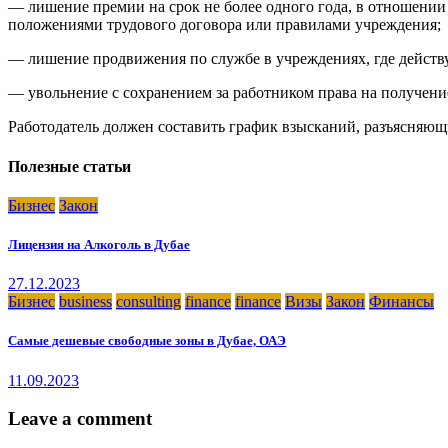
— лишение премии на срок не более одного года, в отношении 
положениями трудового договора или правилами учреждения;
— лишение продвижения по службе в учреждениях, где действуе
— увольнение с сохранением за работником права на получени
Работодатель должен составить график взысканий, разъясняющи
Полезные статьи
Бизнес
Закон
Лицензия на Алкоголь в Дубае
27.12.2023
Бизнес
business
consulting
finance
finance
Визы
Закон
Финансы
Самые дешевые свободные зоны в Дубае, ОАЭ
11.09.2023
Leave a comment