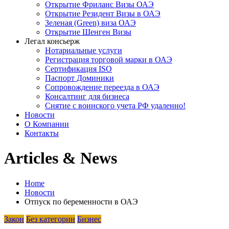
Открытие Фриланс Визы ОАЭ
Открытие Резидент Визы в ОАЭ
Зеленая (Green) виза ОАЭ
Открытие Шенген Визы
Легал консьерж
Нотариальные услуги
Регистрация торговой марки в ОАЭ
Сертификация ISO
Паспорт Доминики
Сопровождение переезда в ОАЭ
Консалтинг для бизнеса
Снятие с воинского учета РФ удаленно!
Новости
О Компании
Контакты
Articles & News
Home
Новости
Отпуск по беременности в ОАЭ
Закон
Без категории
Бизнес