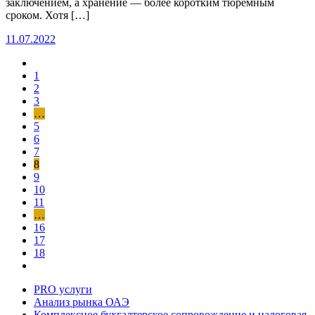
заключением, а хранение — более коротким тюремным
сроком. Хотя […]
11.07.2022
1
2
3
…
5
6
7
8
9
10
11
…
16
17
18
PRO услуги
Анализ рынка ОАЭ
Комплексное бухгалтерское сопровождение и налоговая